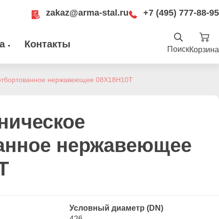
zakaz@arma-stal.ru
+7 (495) 777-88-95
а
Контакты
Поиск
Корзина
Найти
.ru
отбортованное нержавеющее 08Х18Н10Т
ru
Москва, Рязанский проспект, д. 8А, стр
14, помещение 1Б/15
ническое
анное нержавеющее
Т
Условный диаметр (DN)
426