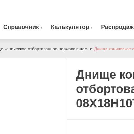
Справочник
Калькулятор
Распродаж
 оборудование
Камлоки
zakaz@arma-stal
е коническое отбортованное нержавеющее
Днище коническое 
info@arma-stal.
 клапана
Опоры
Днище ко
Сварочные материалы
отбортов
08Х18Н10