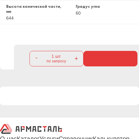
Высота конической части,
Градус угла
мм
60
644
1
шт.
-
+
по запросу
О нас
Каталог
Услуги
Справочник
Калькулятор