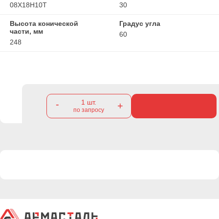
08Х18Н10Т
30
Высота конической
Градус угла
части, мм
60
248
1
шт.
-
+
по запросу