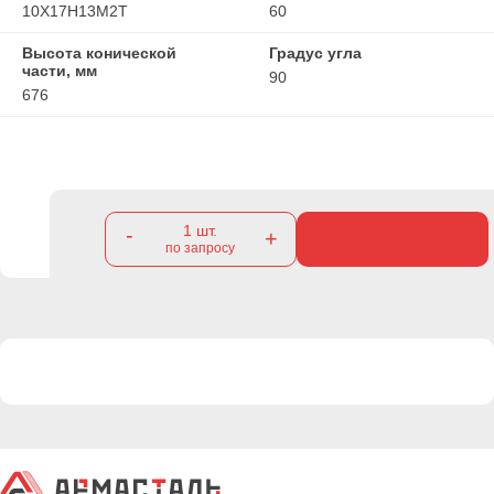
10Х17Н13М2Т
60
Высота конической
Градус угла
части, мм
90
676
1
шт.
-
+
по запросу