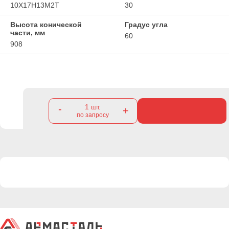
10Х17Н13М2Т
30
Высота конической
Градус угла
части, мм
60
908
1
шт.
-
+
по запросу