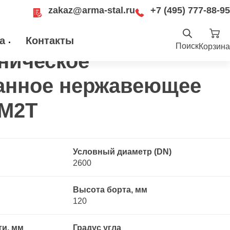
zakaz@arma-stal.ru
+7 (495) 777-88-95
 отбортованное нержавеющее 10Х17Н13М2Т
а
Контакты
Поиск
Корзина
ническое
Найти
.ru
анное нержавеющее
ru
Москва, Рязанский проспект, д. 8А, стр
14, помещение 1Б/15
3М2Т
Условный диаметр (DN)
2600
Высота борта, мм
120
ти, мм
Градус угла