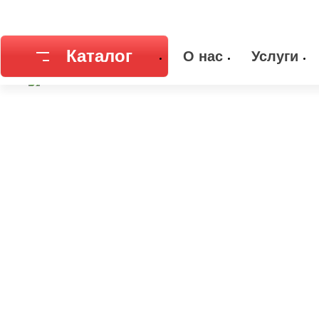
Главная
Каталог
Емкостное оборудование
Днища
Днищ
Каталог
О нас
Услуги
Соединительная арматура
Емкостное
Трубы
Фильтры и
Запорная арматура
Метизы