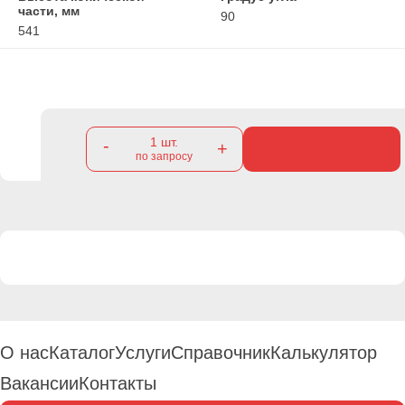
части, мм
90
541
1
шт.
-
+
по запросу
О нас
Каталог
Услуги
Справочник
Калькулятор
Вакансии
Контакты