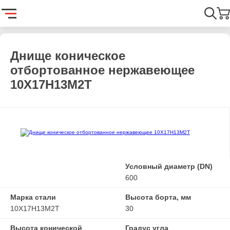
Главная
Каталог
Емкостное оборудование
Днища
Днищ
Найти
Днище коническое
отбортованное нержавеющее
10Х17Н13М2Т
Условный диаметр (DN)
600
Марка стали
Высота борта, мм
10Х17Н13М2Т
30
Высота конической
Градус угла