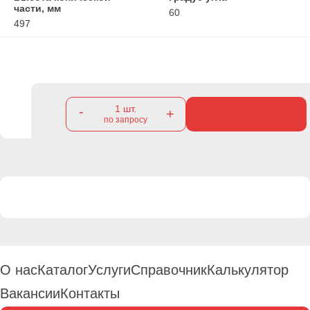
части, мм
60
497
1
шт.
-
+
по запросу
О нас
Каталог
Услуги
Справочник
Калькулятор
Вакансии
Контакты