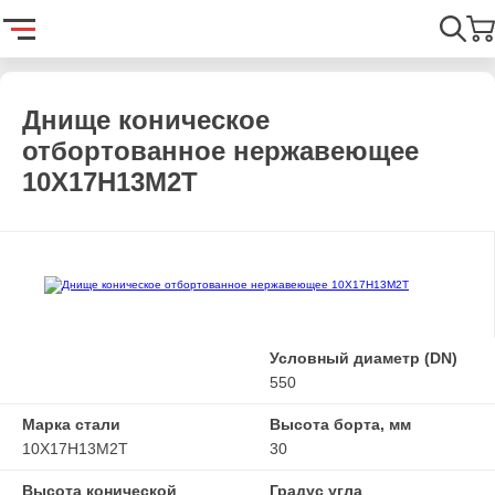
Главная
Каталог
Емкостное оборудование
Днища
Днищ
Найти
Днище коническое
отбортованное нержавеющее
10Х17Н13М2Т
Условный диаметр (DN)
550
Марка стали
Высота борта, мм
10Х17Н13М2Т
30
Высота конической
Градус угла