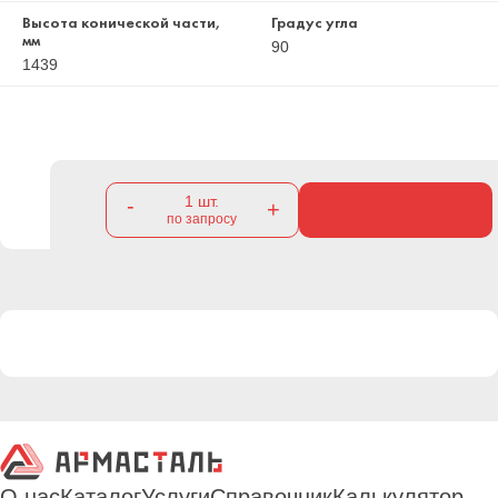
Высота конической части,
Градус угла
мм
90
1439
1
шт.
-
+
по запросу
О нас
Каталог
Услуги
Справочник
Калькулятор