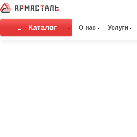
Главная
Каталог
Емкостное оборудование
Днища
Днищ
Каталог
О нас
Услуги
Соединительная арматура
Емкостное
Трубы
Фильтры и
Запорная арматура
Метизы