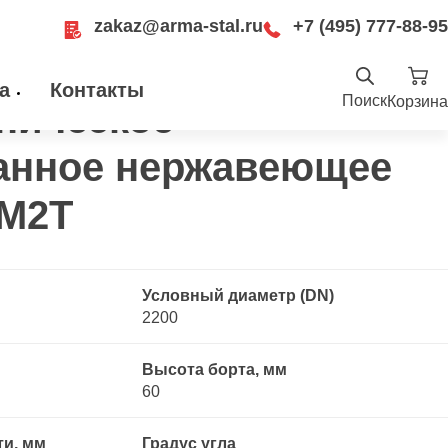
zakaz@arma-stal.ru
+7 (495) 777-88-95
 отбортованное нержавеющее 10Х17Н13М2Т
а
Контакты
Поиск
Корзина
ническое
Найти
анное нержавеющее
.ru
ru
Москва, Рязанский проспект, д. 8А, стр
3М2Т
14, помещение 1Б/15
Условный диаметр (DN)
2200
Высота борта, мм
60
ти, мм
Градус угла