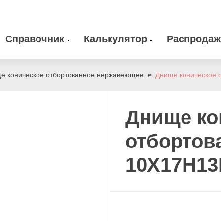
Справочник
Калькулятор
Распродаж
 оборудование
Камлоки
zakaz@arma-stal
е коническое отбортованное нержавеющее
Днище коническое
info@arma-stal.
 клапана
Опоры
Днище ко
Сварочные материалы
отбортов
10Х17Н1