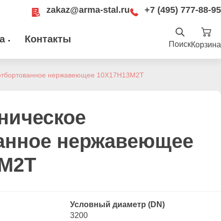
zakaz@arma-stal.ru
+7 (495) 777-88-95
а
Контакты
Поиск
Корзина
Найти
.ru
 отбортованное нержавеющее 10Х17Н13М2Т
ru
Москва, Рязанский проспект, д. 8А, стр
14, помещение 1Б/15
ническое
анное нержавеющее
3М2Т
Условный диаметр (DN)
3200