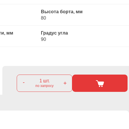
Высота борта, мм
80
ти, мм
Градус угла
90
1
шт.
-
+
по запросу