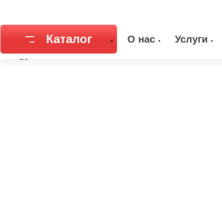
Главная
Каталог
Емкостное оборудование
Днища
Днищ
Каталог
О нас
Услуги
Соединительная арматура
Емкостное
Трубы
Фильтры и
Запорная арматура
Метизы