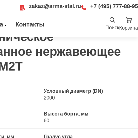
zakaz@arma-stal.ru
+7 (495) 777-88-95
 отбортованное нержавеющее 10Х17Н13М2Т
а
Контакты
Поиск
Корзина
ническое
Найти
.ru
анное нержавеющее
ru
Москва, Рязанский проспект, д. 8А, стр
14, помещение 1Б/15
3М2Т
Условный диаметр (DN)
2000
Высота борта, мм
60
ти, мм
Градус угла