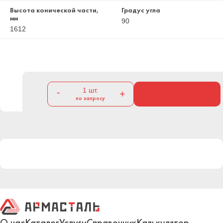
Высота конической части,
Градус угла
мм
90
1612
1
шт.
-
+
по запросу
О нас
Каталог
Услуги
Справочник
Калькулятор