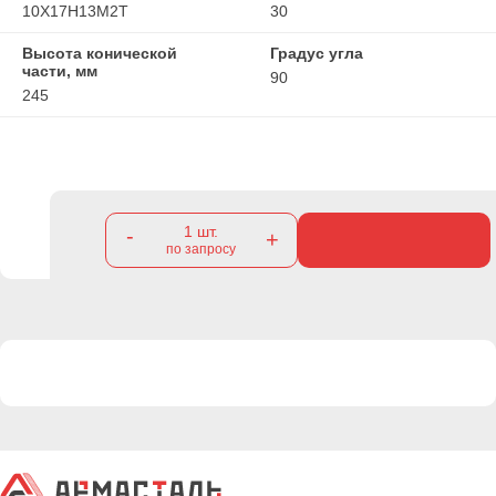
10Х17Н13М2Т
30
Высота конической
Градус угла
части, мм
90
245
1
шт.
-
+
по запросу