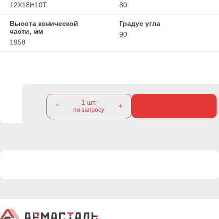
12Х18Н10Т
80
Высота конической
Градус угла
части, мм
90
1958
1
шт.
-
+
по запросу