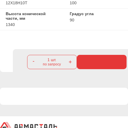
12Х18Н10Т
100
Высота конической
Градус угла
части, мм
90
1340
1
шт.
-
+
по запросу