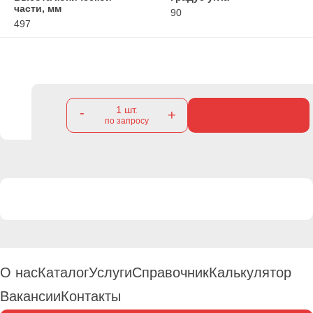
части, мм
90
497
1
шт.
-
+
по запросу
О нас
Каталог
Услуги
Справочник
Калькулятор
Вакансии
Контакты