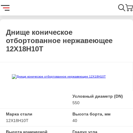
Главная
Каталог
Емкостное оборудование
Днища
Днищ
Найти
Днище коническое
отбортованное нержавеющее
12Х18Н10Т
Условный диаметр (DN)
550
Марка стали
Высота борта, мм
12Х18Н10Т
40
Высота конической
Градус угла