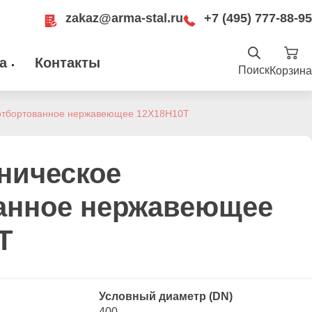
zakaz@arma-stal.ru
+7 (495) 777-88-95
а
Контакты
Поиск
Корзина
Найти
.ru
отбортованное нержавеющее 12Х18Н10Т
ru
Москва, Рязанский проспект, д. 8А, стр
14, помещение 1Б/15
ническое
анное нержавеющее
Т
Условный диаметр (DN)
400