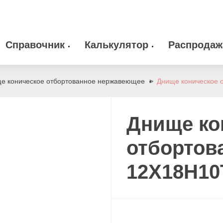
Справочник
Калькулятор
Распродаж
 оборудование
Камлоки
zakaz@arma-stal
е коническое отбортованное нержавеющее
Днище коническое 
info@arma-stal.
 клапана
Опоры
Днище ко
Сварочные материалы
отбортов
12Х18Н10