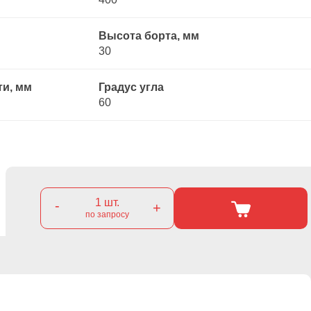
Высота борта, мм
30
ти, мм
Градус угла
60
1
шт.
-
+
по запросу