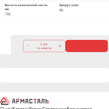
Высота конической части,
Градус угла
мм
90
735
1
шт.
-
+
по запросу
О нас
Каталог
Услуги
Справочник
Калькулятор