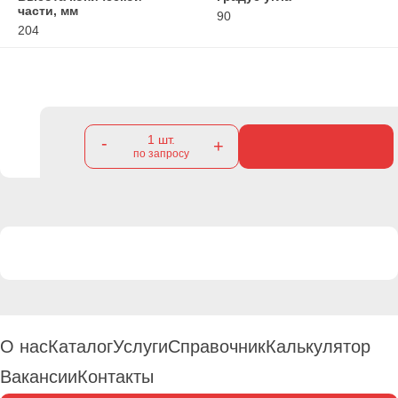
части, мм
90
204
1
шт.
-
+
по запросу
О нас
Каталог
Услуги
Справочник
Калькулятор
Вакансии
Контакты