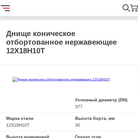
Главная
Каталог
Емкостное оборудование
Днища
Днищ
Найти
Днище коническое
отбортованное нержавеющее
12Х18Н10Т
Условный диаметр (DN)
377
Марка стали
Высота борта, мм
12Х18Н10Т
30
Высота конической
Градус угла