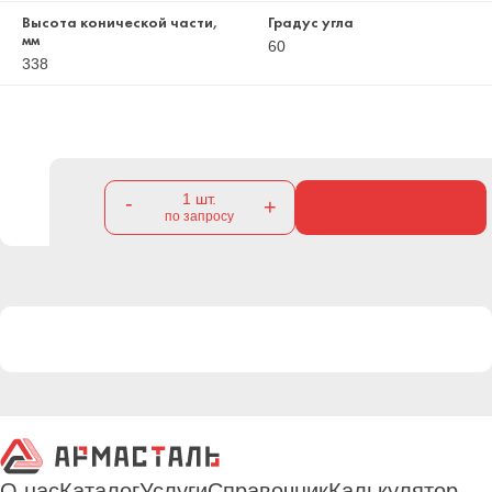
Высота конической части,
Градус угла
мм
60
338
1
шт.
-
+
по запросу
О нас
Каталог
Услуги
Справочник
Калькулятор