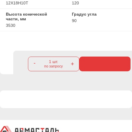
12Х18Н10Т
120
Высота конической
Градус угла
части, мм
90
3530
1
шт.
-
+
по запросу