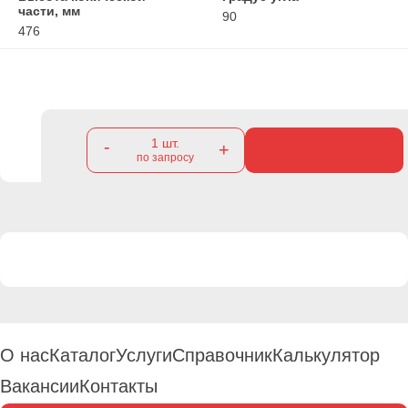
части, мм
90
476
1
шт.
-
+
по запросу
О нас
Каталог
Услуги
Справочник
Калькулятор
Вакансии
Контакты