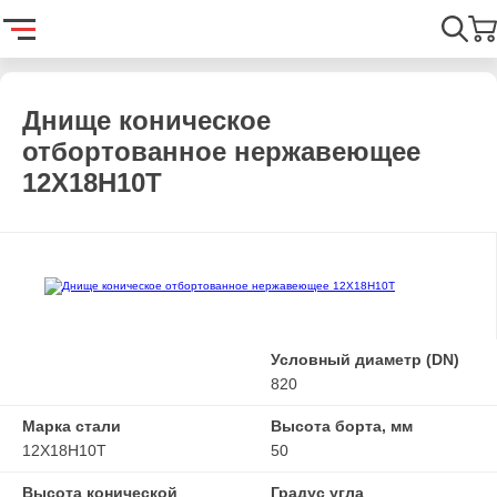
Главная
Каталог
Емкостное оборудование
Днища
Днищ
Найти
Днище коническое
отбортованное нержавеющее
12Х18Н10Т
Условный диаметр (DN)
820
Марка стали
Высота борта, мм
12Х18Н10Т
50
Высота конической
Градус угла