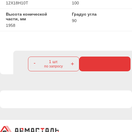
12Х18Н10Т
100
Высота конической
Градус угла
части, мм
90
1958
1
шт.
-
+
по запросу