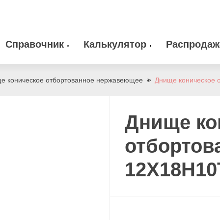
Справочник
Калькулятор
Распродаж
 оборудование
Камлоки
zakaz@arma-stal
е коническое отбортованное нержавеющее
Днище коническое 
info@arma-stal.
 клапана
Опоры
Днище ко
Сварочные материалы
отбортов
12Х18Н10