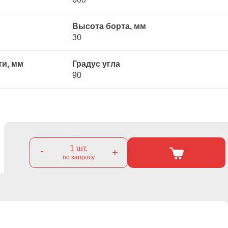
Высота борта, мм
30
ти, мм
Градус угла
90
1
шт.
-
+
по запросу