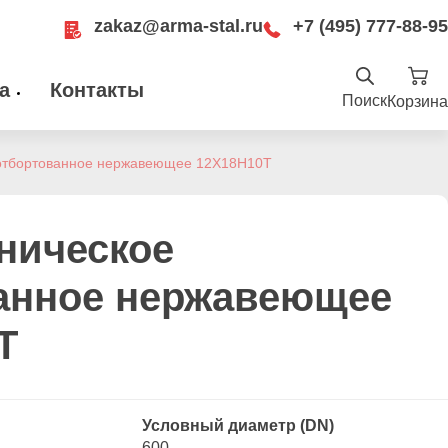
zakaz@arma-stal.ru
+7 (495) 777-88-95
а
Контакты
Поиск
Корзина
Найти
.ru
отбортованное нержавеющее 12Х18Н10Т
ru
Москва, Рязанский проспект, д. 8А, стр
14, помещение 1Б/15
ническое
анное нержавеющее
Т
Условный диаметр (DN)
600