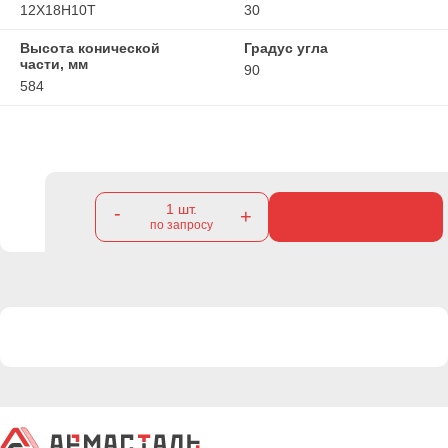
12Х18Н10Т
30
Высота конической
Градус угла
части, мм
90
584
1
шт.
-
+
по запросу