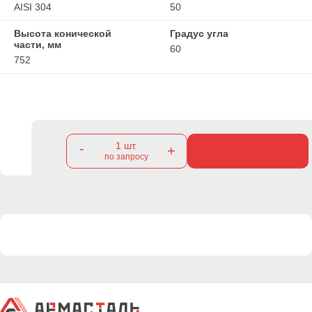
AISI 304
50
Высота конической
Градус угла
части, мм
60
752
1
шт.
-
+
по запросу