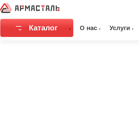
Главная
Каталог
Емкостное оборудование
Днища
Днищ
Каталог
О нас
Услуги
Соединительная арматура
Емкостное
Трубы
Фильтры и
Запорная арматура
Метизы