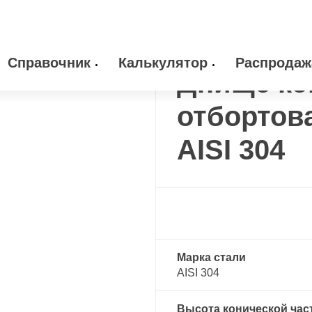
е коническое отбортованное нержавеющее
Днище коническое 
Справочник
Калькулятор
Распродаж
Днище ко
 оборудование
Камлоки
отбортов
zakaz@arma-stal
info@arma-stal.
 клапана
Опоры
AISI 304
Сварочные материалы
Марка стали
AISI 304
Высота конической час