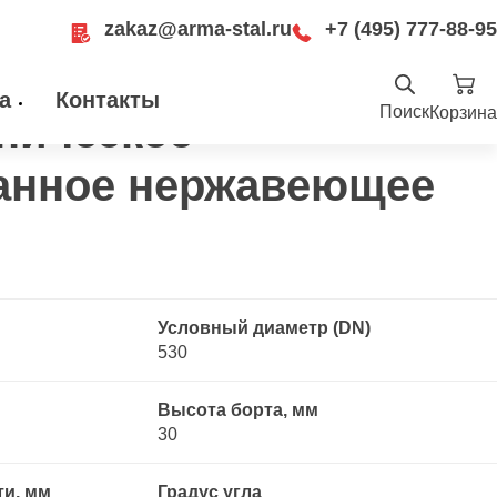
zakaz@arma-stal.ru
+7 (495) 777-88-95
отбортованное нержавеющее AISI 304
а
Контакты
Поиск
Корзина
ническое
Найти
анное нержавеющее
.ru
ru
Москва, Рязанский проспект, д. 8А, стр
14, помещение 1Б/15
Условный диаметр (DN)
530
Высота борта, мм
30
ти, мм
Градус угла