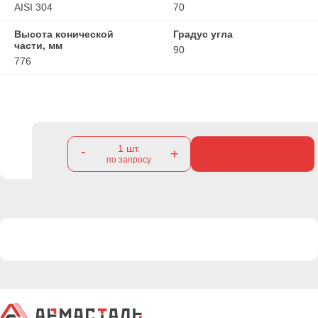
AISI 304
70
Высота конической
Градус угла
части, мм
90
776
1
шт.
-
+
по запросу